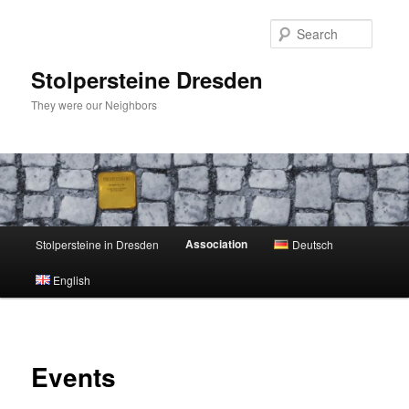
Skip
to
Searc
primary
content
Stolpersteine Dresden
They were our Neighbors
Main
Association
Stolpersteine in Dresden
Deutsch
menu
English
Events