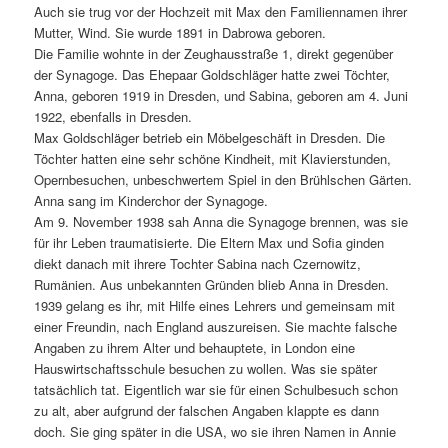
Auch sie trug vor der Hochzeit mit Max den Familiennamen ihrer
Mutter, Wind. Sie wurde 1891 in Dabrowa geboren.
Die Familie wohnte in der Zeughausstraße 1, direkt gegenüber
der Synagoge. Das Ehepaar Goldschläger hatte zwei Töchter,
Anna, geboren 1919 in Dresden, und Sabina, geboren am 4. Juni
1922, ebenfalls in Dresden.
Max Goldschläger betrieb ein Möbelgeschäft in Dresden. Die
Töchter hatten eine sehr schöne Kindheit, mit Klavierstunden,
Opernbesuchen, unbeschwertem Spiel in den Brühlschen Gärten.
Anna sang im Kinderchor der Synagoge.
Am 9. November 1938 sah Anna die Synagoge brennen, was sie
für ihr Leben traumatisierte. Die Eltern Max und Sofia ginden
diekt danach mit ihrere Tochter Sabina nach Czernowitz,
Rumänien. Aus unbekannten Gründen blieb Anna in Dresden.
1939 gelang es ihr, mit Hilfe eines Lehrers und gemeinsam mit
einer Freundin, nach England auszureisen. Sie machte falsche
Angaben zu ihrem Alter und behauptete, in London eine
Hauswirtschaftsschule besuchen zu wollen. Was sie später
tatsächlich tat. Eigentlich war sie für einen Schulbesuch schon
zu alt, aber aufgrund der falschen Angaben klappte es dann
doch. Sie ging später in die USA, wo sie ihren Namen in Annie