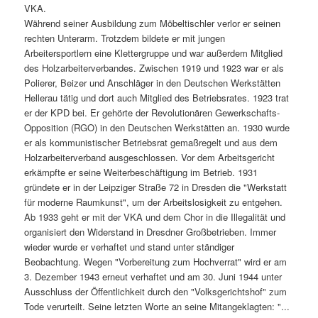
VKA.
Während seiner Ausbildung zum Möbeltischler verlor er seinen
rechten Unterarm. Trotzdem bildete er mit jungen
Arbeitersportlern eine Klettergruppe und war außerdem Mitglied
des Holzarbeiterverbandes. Zwischen 1919 und 1923 war er als
Polierer, Beizer und Anschläger in den Deutschen Werkstätten
Hellerau tätig und dort auch Mitglied des Betriebsrates. 1923 trat
er der KPD bei. Er gehörte der Revolutionären Gewerkschafts-
Opposition (RGO) in den Deutschen Werkstätten an. 1930 wurde
er als kommunistischer Betriebsrat gemaßregelt und aus dem
Holzarbeiterverband ausgeschlossen. Vor dem Arbeitsgericht
erkämpfte er seine Weiterbeschäftigung im Betrieb. 1931
gründete er in der Leipziger Straße 72 in Dresden die "Werkstatt
für moderne Raumkunst", um der Arbeitslosigkeit zu entgehen.
Ab 1933 geht er mit der VKA und dem Chor in die Illegalität und
organisiert den Widerstand in Dresdner Großbetrieben. Immer
wieder wurde er verhaftet und stand unter ständiger
Beobachtung. Wegen "Vorbereitung zum Hochverrat" wird er am
3. Dezember 1943 erneut verhaftet und am 30. Juni 1944 unter
Ausschluss der Öffentlichkeit durch den "Volksgerichtshof" zum
Tode verurteilt. Seine letzten Worte an seine Mitangeklagten: "...