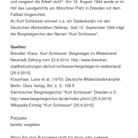
und vergesst die Arbeit nicht". Am 16. August 1944 wurde er im
Hof des Landgerichts am Münchner Platz in Dresden mit dem
Fallbeil hingerichtet.
An Kurt Schlosser erinnert u.a. ein Gedenkstein vor den
Deutschen Werkstätten Hellerau. Seit 10. September 1949 trägt
der Bergsteigerchor den Namen "Kurt Schlosser".
Quellen:
Brendler, Klaus:
Kurt Schlosser: Bergsteiger im Widerstand.
Neustadt Zeitung vom 23.8.2014. http://www.dresdner-
stadtteilzeitungen.de/kurt-schlosser-bergsteiger-im-widerstand/
[25.9.2015]
Kraushaar, Luise et al. (1970):
Deutsche Widerstandskämpfer.
Berlin: Dietz Verlag, Bd. 2, S. 159 ff.
Sächsischer Bergsteigerchor "Kurt Schlosser" Dresden e.V.
http://www.bergsteigerchor.de/de/index.phtml [25.9.2015]
Wikipedia-Eintrag "Kurt Schlosser" [25.9.2015]
Putzpate:
bereits vergeben
Wenn Sie eine Putzpatenschaft für einen oder mehrere