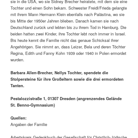
sie in die USA, wo sie Sidney Brecher heiratete, mit dem sie eine
Tochter und einen Sohn bekam. Schwester Freidl/Frieda gelangte
mit ihrem Mann Hermann Klein ebenfalls nach Palästina, wo sie
bis Mitte der 1950er Jahren blieben. Danach kamen sie nach
Deutschland zurück und lebten bis zu ihrem Tod in Hamburg. Die
beiden hatten zwei Kinder, ihre Tochter lebt noch immer in Israel.
Bis heute kennt die Familie nicht das genaue Schicksal ihrer
Angehörigen. Sie nimmt an, dass Leizer, Bela und deren Töchter
Regina, Edith und Fanny Kohn 1939 oder 1940 in Polen ermordet
wurden.
Barbara Allen-Brecher, Nellys Tochter, spendete die
Stolpersteine für ihre Großeltern sowie die drei ermordeten
Tanten.
Pestalozzistraße 1, 01307 Dresden (angrenzendes Gelände
St. Benno-Gymnasium)
Quellen:
Angaben der Familie
Arbeitskreis Gedenkbuch der Gesellschaft für Christlich-Jüdische