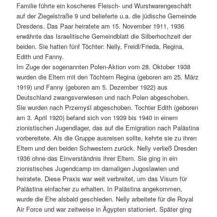
Familie führte ein koscheres Fleisch- und Wurstwarengeschäft
auf der Ziegelstraße 9 und belieferte u.a. die jüdische Gemeinde
Dresdens. Das Paar heiratete am 15. November 1911, 1936
erwähnte das Israelitische Gemeindblatt die Silberhochzeit der
beiden. Sie hatten fünf Töchter: Nelly, Freidl/Frieda, Regina,
Edith und Fanny.
Im Zuge der sogenannten Polen-Aktion vom 28. Oktober 1938
wurden die Eltern mit den Töchtern Regina (geboren am 25. März
1919) und Fanny (geboren am 5. Dezember 1922) aus
Deutschland zwangsverwiesen und nach Polen abgeschoben.
Sie wurden nach Przemyśl abgeschoben. Tochter Edith (geboren
am 3. April 1920) befand sich von 1939 bis 1940 in einem
zionistischen Jugendlager, das auf die Emigration nach Palästina
vorbereitete. Als die Gruppe ausreisen sollte, kehrte sie zu ihren
Eltern und den beiden Schwestern zurück. Nelly verließ Dresden
1936 ohne das Einverständnis ihrer Eltern. Sie ging in ein
zionistisches Jugendcamp im damaligen Jugoslawien und
heiratete. Diese Praxis war weit verbreitet, um das Visum für
Palästina einfacher zu erhalten. In Palästina angekommen,
wurde die Ehe alsbald geschieden. Nelly arbeitete für die Royal
Air Force und war zeitweise in Ägypten stationiert. Später ging