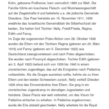
Kohn, geborene Podhorzer, kam vermutlich 1885 zur Welt. Die
Familie führte ein koscheres Fleisch- und Wurstwarengeschäft
auf der Ziegelstraße 9 und belieferte u.a. die jüdische Gemeinde
Dresdens. Das Paar heiratete am 15. November 1911, 1936
erwähnte das Israelitische Gemeindblatt die Silberhochzeit der
beiden. Sie hatten fünf Töchter: Nelly, Freidl/Frieda, Regina,
Edith und Fanny.
Im Zuge der sogenannten Polen-Aktion vom 28. Oktober 1938
wurden die Eltern mit den Töchtern Regina (geboren am 25. März
1919) und Fanny (geboren am 5. Dezember 1922) aus
Deutschland zwangsverwiesen und nach Polen abgeschoben.
Sie wurden nach Przemyśl abgeschoben. Tochter Edith (geboren
am 3. April 1920) befand sich von 1939 bis 1940 in einem
zionistischen Jugendlager, das auf die Emigration nach Palästina
vorbereitete. Als die Gruppe ausreisen sollte, kehrte sie zu ihren
Eltern und den beiden Schwestern zurück. Nelly verließ Dresden
1936 ohne das Einverständnis ihrer Eltern. Sie ging in ein
zionistisches Jugendcamp im damaligen Jugoslawien und
heiratete. Diese Praxis war weit verbreitet, um das Visum für
Palästina einfacher zu erhalten. In Palästina angekommen,
wurde die Ehe alsbald geschieden. Nelly arbeitete für die Royal